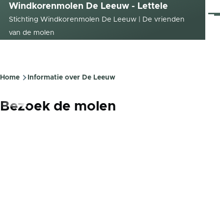
Windkorenmolen De Leeuw - Lettele
Overslaan en naar de inhoud gaan
Me
Stichting Windkorenmolen De Leeuw | De vrienden
van de molen
Home
Informatie over De Leeuw
Kruimelpad
Bezoek de molen