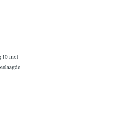
g 10 mei
geslaagde