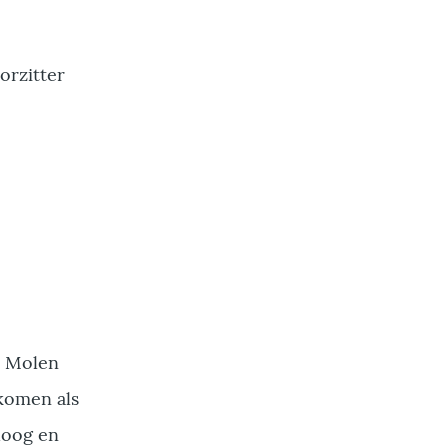
orzitter
e Molen
 komen als
mhoog en