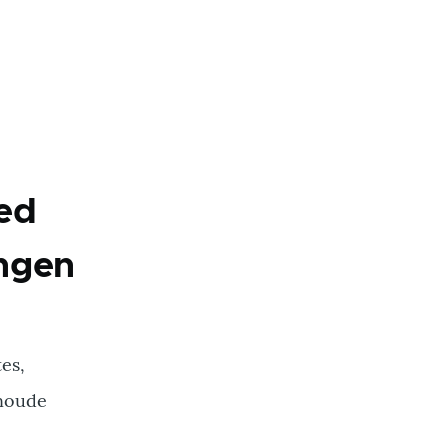
ed
ngen
n
es,
enoude