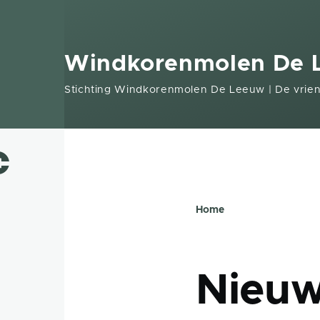
Overslaan en naar de inhoud gaan
Windkorenmolen De L
Stichting Windkorenmolen De Leeuw | De vrie
Home
Kruimelp
Nieu