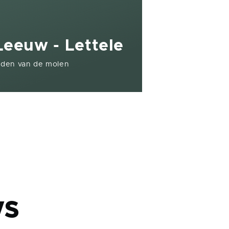
eeuw - Lettele
nden van de molen
ad
ws