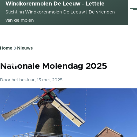
Windkorenmolen De Leeuw - Lettele
Overslaan en naar de inhoud gaan
Me
Stichting Windkorenmolen De Leeuw | De vrienden
van de molen
Home
Nieuws
Kruimelpad
Nationale Molendag 2025
Door
het bestuur
, 15 mei, 2025